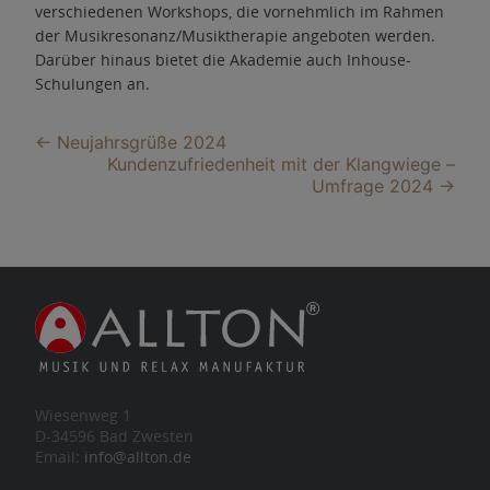
verschiedenen Workshops, die vornehmlich im Rahmen
der Musikresonanz/Musiktherapie angeboten werden.
Darüber hinaus bietet die Akademie auch Inhouse-
Schulungen an.
Beitragsnavigation
←
Neujahrsgrüße 2024
Kundenzufriedenheit mit der Klangwiege –
Umfrage 2024
→
Wiesenweg 1
D-34596 Bad Zwesten
Email:
info@allton.de