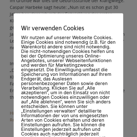
Im Grunde war dies die Geburtsstunde der Klangwiege.
Caspar Harbeke sagt heute: „Nun ist es schon gut 30
Jahre her, dass ich mit der Entwicklung der ersten
Klangwiege begonnen habe. Nie hätte ich damals
Wir verwenden Cookies
gedacht, dass dieses Instrument in den kommenden
Jahrzehnten einen so entscheidenden Einfluss auf mein
Wir nutzen auf unserer Webseite Cookies.
Leben und das gemeinsame Schaffen von Silke und mir
Einige Cookies sind notwendig (z.B. für den
Warenkorb) andere sind nicht notwendig.
nehmen würde.“
Die nicht-notwendigen Cookies helfen uns
bei der Optimierung unseres Online-
Angebotes, unserer Webseitenfunktionen
Im Juli 2024 veröffentlichte die Gesundheitszeitschrift
und werden für Marketingzwecke
eingesetzt. Die Einwilligung umfasst die
„Dr. med. Mabuse“ unter dem Titel „Schwingen und
Speicherung von Informationen auf Ihrem
Klingen – Regenerieren durch Musikresonanz“ einen
Endgerät, das Auslesen
personenbezogener Daten sowie deren
Fachartikel über die Allton-Klangwiege. Über ihre
Verarbeitung. Klicken Sie auf „Alle
Entstehung, Weiterentwicklung, Einsatzgebiete und ihre
akzeptieren“, um in den Einsatz von nicht
notwendigen Cookies einzuwilligen oder
therapeutische Wirksamkeit.
auf „Alle ablehnen“, wenn Sie sich anders
entscheiden. Sie können unter
„Einstellungen verwalten“ detaillierte
Hier geht es zum Fachartikel „Schwingen und Klingen –
Informationen der von uns eingesetzten
Regenerieren durch Musikresonanz“
Arten von Cookies erhalten und deren
Einstellungen aufrufen. Sie können die
Einstellungen jederzeit aufrufen und
Cookies auch nachträglich jederzeit