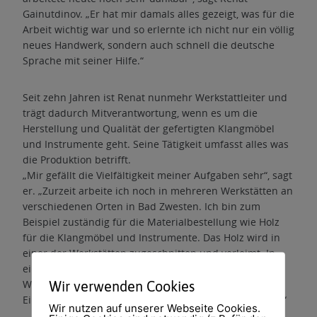
Gainutdinov. „Er hat mir damals alles gezeigt, was für die
Arbeit wichtig war und so erlernte ich nicht nur ein völlig
neues Handwerk, sondern auch schnell die deutsche
Sprache mit seiner Hilfe.“
Seit zehn Jahren ist Renat nunmehr Werkstattleiter und
trägt dadurch Mitverantwortung, wenn es um die
Herstellung und Qualität der gefertigten Klangmöbel
und Instrumente geht. Seine Tätigkeit umfasst alles was
die Produktion betrifft.
„Mir gefällt die Vielfältigkeit meiner Aufgaben sehr“, sagt
er. „Zurzeit arbeite ich noch in mehreren Werkstätten an
verschiedenen Orten in Bad Zwesten. Ich bin zum
Beispiel zuständig für die Materialbestellung wie Holz
für die Klangmöbel und Instrumente. Das Holz wird in
einer der Werkstätten zugeschnitten und verleimt. In
einer anderen Werkstatt erfolgten die
Weiterbearbeitung und Bespannung der Klangmöbel.
Wir verwenden Cookies
Einen anderen Arbeitsbereich gibt es für den Versand.“
Wir nutzen auf unserer Webseite Cookies.