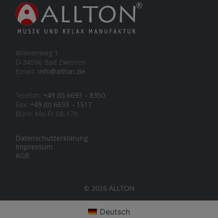
Wiesenweg 1
D-34596 Bad Zwesten
Email:
info@allton.de
Telefon:
+49 (0) 6693 – 8350
Fax:
+49 (0) 6693 – 1517
Büro: Mo-Fr 08-17h
Datenschutzerklärung
Impressum
AGB
© 2026 ALLTON
Deutsch