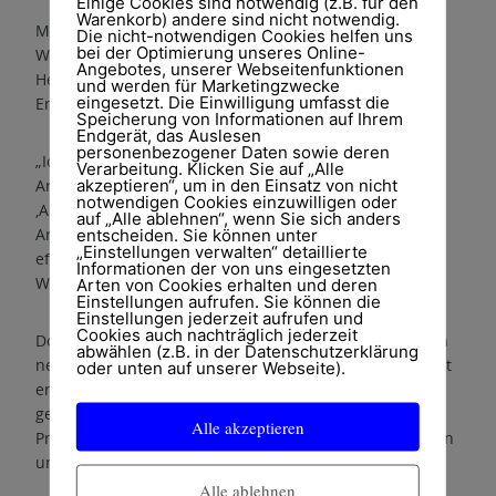
Einige Cookies sind notwendig (z.B. für den
Warenkorb) andere sind nicht notwendig.
Mit dem Umzug der verschiedenen kleineren
Die nicht-notwendigen Cookies helfen uns
bei der Optimierung unseres Online-
Werkstätten in eine große Werkhalle nach Jesberg im
Angebotes, unserer Webseitenfunktionen
Herbst dieses Jahres, geht für Renat ein Traum in
und werden für Marketingzwecke
eingesetzt. Die Einwilligung umfasst die
Erfüllung.
Speicherung von Informationen auf Ihrem
Endgerät, das Auslesen
personenbezogener Daten sowie deren
„Ich freue mich so sehr auf meinen neuen
Verarbeitung. Klicken Sie auf „Alle
akzeptieren“, um in den Einsatz von nicht
Arbeitsbereich. Die neue, große Werkstatt bedeutet
notwendigen Cookies einzuwilligen oder
‚Alles unter einem Dach‘ und damit viel
auf „Alle ablehnen“, wenn Sie sich anders
Arbeitszeitersparnis durch kürzere Wege sowie
entscheiden. Sie können unter
„Einstellungen verwalten“ detaillierte
effektivere und bessere Arbeitsabläufe“, erklärt der
Informationen der von uns eingesetzten
Werkstattleiter.
Arten von Cookies erhalten und deren
Einstellungen aufrufen. Sie können die
Einstellungen jederzeit aufrufen und
Cookies auch nachträglich jederzeit
Doch Renat freut sich nicht nur auf die zu erwartenden
abwählen (z.B. in der Datenschutzerklärung
neuen Arbeitsbedingungen. Sein Arbeitsfeld beschreibt
oder unten auf unserer Webseite).
er als abwechslungsreich und innovativ. Besonders
gerne ist er auch dabei, wenn es darum geht neue
Alle akzeptieren
Produkte, die Caspar Harbeke entwickelt, zu besprechen
und deren Produktion zu planen.
Alle ablehnen