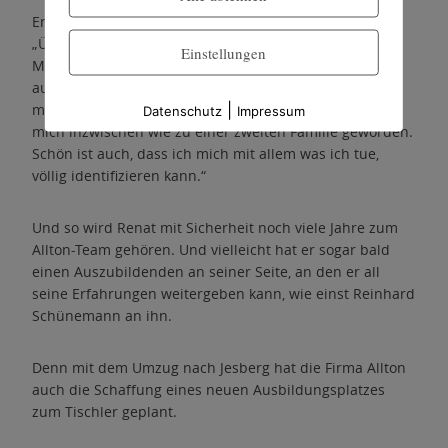
Er ist glücklich, ein Mitglied des Allton-Teams zu sein:
„Über die Jahre hat sich ein intensives, schönes
Einstellungen
Miteinander im Allton-Team entwickelt. Und ich kann
auch sagen, dass Silke und Caspar inzwischen weit
|
mehr, als nur Arbeitgeber für mich sind. Sie sind für
Datenschutz
Impressum
mich inzwischen wie zu einer zweiten Familie geworden.
Schön ist auch, dass ich mich mit allem was ich tue,
völlig identifizieren kann.“
Und so wird Renat mit Sicherheit noch viele Jahre zum
Allton-Team gehören. Und vielleicht hat er sogar bald
einen Auszubildenden an seiner Seite, an den er all
seine Erfahrungen weitergeben kann, wie einst Reinhard
Schünemann an ihn.
Denn mit dem Umzug nach Jesberg hat die Firma Allton
auch die Schaffung eines neuen Ausbildungsplatzes
zum Tischler geplant.