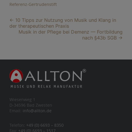
Referenz-Gertrudenstift
Beitragsnavigation
←
10 Tipps zur Nutzung von Musik und Klang in
der therapeutischen Praxis
Musik in der Pflege bei Demenz — Fortbildung
nach §43b SGB
→
Wiesenweg 1
D-34596 Bad Zwesten
Email:
info@allton.de
Telefon:
+49 (0) 6693 – 8350
Fax:
+49 (0) 6693 – 1517