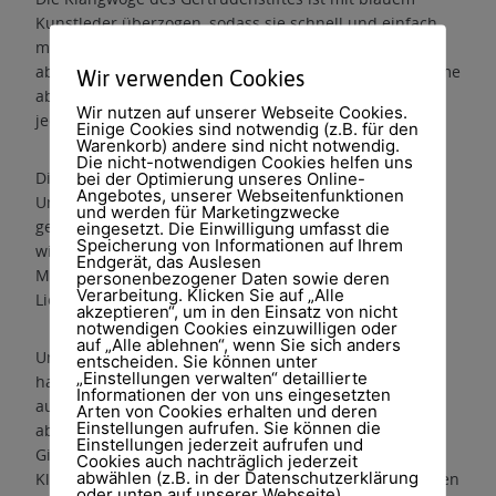
Kunstleder überzogen, sodass sie schnell und einfach
mit warmem Wasser zu reinigen ist. Durch die
abnehmbaren Seitenteile, welche zum Ablegen der Arme
Wir verwenden Cookies
aber auch zur Reduktion der Sturzgefahr dienen, kann
Wir nutzen auf unserer Webseite Cookies.
jeder leicht ein und aussteigen.
Einige Cookies sind notwendig (z.B. für den
Warenkorb) andere sind nicht notwendig.
Die nicht-notwendigen Cookies helfen uns
Die Musikanlage ist mit den Lautsprechern auf der
bei der Optimierung unseres Online-
Angebotes, unserer Webseitenfunktionen
Unterseite der Liegefläche verbunden und die
und werden für Marketingzwecke
gewünschte Musik (von CD, SD-Karte oder USB-Stick)
eingesetzt. Die Einwilligung umfasst die
Speicherung von Informationen auf Ihrem
wird auf die Liege übertragen. Je mehr Bässe in der
Endgerät, das Auslesen
Melodie sind, desto stärker kann man die Vibration der
personenbezogener Daten sowie deren
Verarbeitung. Klicken Sie auf „Alle
Liege wahrnehmen.
akzeptieren“, um in den Einsatz von nicht
notwendigen Cookies einzuwilligen oder
auf „Alle ablehnen“, wenn Sie sich anders
Um ein rundum harmonisches Gefühl auf der Liege zu
entscheiden. Sie können unter
„Einstellungen verwalten“ detaillierte
haben, kann man noch die dazugehörigen Kopfhörer
Informationen der von uns eingesetzten
aufsetzten um alle Geräusche der Außenwelt
Arten von Cookies erhalten und deren
Einstellungen aufrufen. Sie können die
abzuschotten. Wem die Musik nicht zusagt kann durch
Einstellungen jederzeit aufrufen und
Gitarrensaiten, welche rechts und links an der
Cookies auch nachträglich jederzeit
abwählen (z.B. in der Datenschutzerklärung
Klangwoge angebracht sind, seine eigene Musik kreieren
oder unten auf unserer Webseite).