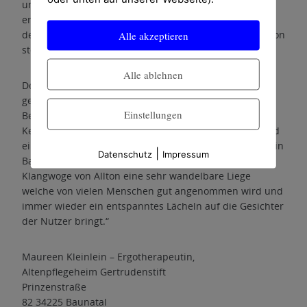
und sanfte, selbstgezupfte Töne mit Gehör und Gefühl
erleben. Durch verstellbare Holzfüße am unteren Teil
der Liege, kann man die Liege in die gewünschte Position
Alle akzeptieren
stellen oder umstellen auf die Schaukelfunktion.
Alle ablehnen
Des Weiteren kann die Klangwoge in die Horizontale
gestellt werden und mit einem Keilkissen zur
Einstellungen
Behandlungsliege umfunktioniert werden. Das
Keilkissen hat abnehmbare Teile für die Unterarme und
eine Öffnung für den Kopf, sodass eine Therapie auch in
|
Datenschutz
Impressum
Bauchlage durchführbar ist. Alles in Allem ist die
Klangwoge von Allton eine sehr wandelbare Liege
welche von vielen Menschen gut angenommen wird und
immer wieder ein entspanntes Lächeln auf die Gesichter
der Nutzer bringt.“
Maureen Kleinlein – Ergotherapeutin,
Altenpflegeheim Gertrudenstift
Prinzenstraße
82 34225 Baunatal