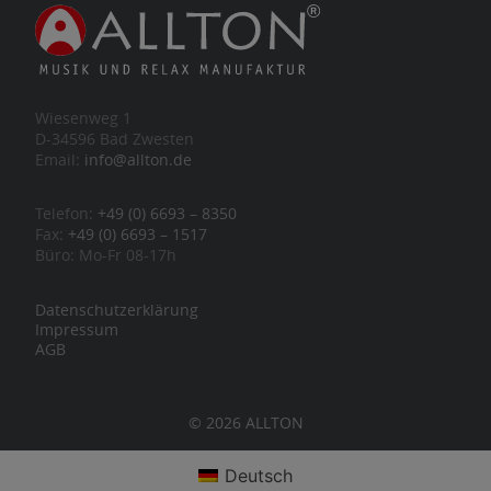
Wiesenweg 1
D-34596 Bad Zwesten
Email:
info@allton.de
Telefon:
+49 (0) 6693 – 8350
Fax:
+49 (0) 6693 – 1517
Büro: Mo-Fr 08-17h
Datenschutzerklärung
Impressum
AGB
© 2026 ALLTON
Deutsch