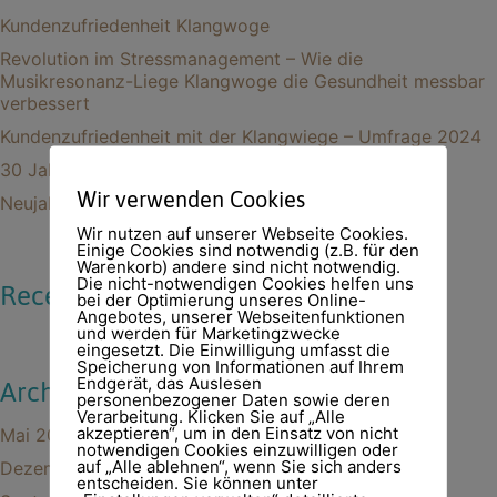
Kundenzufriedenheit Klangwoge
Revolution im Stressmanagement – Wie die
Musikresonanz-Liege Klangwoge die Gesundheit messbar
verbessert
Kundenzufriedenheit mit der Klangwiege – Umfrage 2024
30 Jahre Allton – Klangwiege
Wir verwenden Cookies
Neujahrsgrüße 2024
Wir nutzen auf unserer Webseite Cookies.
Einige Cookies sind notwendig (z.B. für den
Warenkorb) andere sind nicht notwendig.
Die nicht-notwendigen Cookies helfen uns
Recent Comments
bei der Optimierung unseres Online-
Angebotes, unserer Webseitenfunktionen
und werden für Marketingzwecke
eingesetzt. Die Einwilligung umfasst die
Speicherung von Informationen auf Ihrem
Endgerät, das Auslesen
Archives
personenbezogener Daten sowie deren
Verarbeitung. Klicken Sie auf „Alle
akzeptieren“, um in den Einsatz von nicht
Mai 2025
notwendigen Cookies einzuwilligen oder
auf „Alle ablehnen“, wenn Sie sich anders
Dezember 2024
entscheiden. Sie können unter