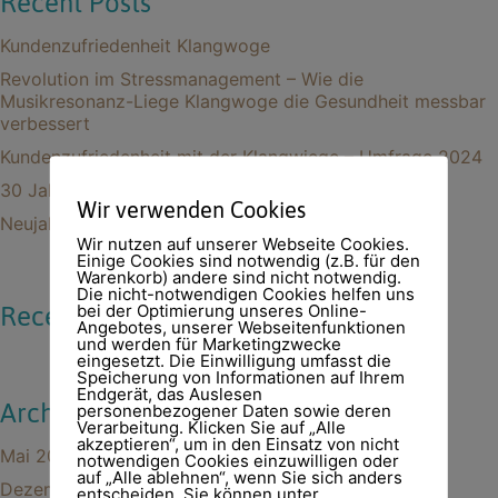
Recent Posts
Kundenzufriedenheit Klangwoge
Revolution im Stressmanagement – Wie die
Musikresonanz-Liege Klangwoge die Gesundheit messbar
verbessert
Kundenzufriedenheit mit der Klangwiege – Umfrage 2024
30 Jahre Allton – Klangwiege
Wir verwenden Cookies
Neujahrsgrüße 2024
Wir nutzen auf unserer Webseite Cookies.
Einige Cookies sind notwendig (z.B. für den
Warenkorb) andere sind nicht notwendig.
Die nicht-notwendigen Cookies helfen uns
bei der Optimierung unseres Online-
Recent Comments
Angebotes, unserer Webseitenfunktionen
und werden für Marketingzwecke
eingesetzt. Die Einwilligung umfasst die
Speicherung von Informationen auf Ihrem
Endgerät, das Auslesen
Archives
personenbezogener Daten sowie deren
Verarbeitung. Klicken Sie auf „Alle
akzeptieren“, um in den Einsatz von nicht
Mai 2025
notwendigen Cookies einzuwilligen oder
auf „Alle ablehnen“, wenn Sie sich anders
Dezember 2024
entscheiden. Sie können unter