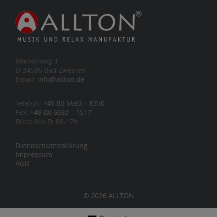
Wiesenweg 1
D-34596 Bad Zwesten
Email:
info@allton.de
Telefon:
+49 (0) 6693 – 8350
Fax:
+49 (0) 6693 – 1517
Büro: Mo-Fr 08-17h
Datenschutzerklärung
Impressum
AGB
© 2026 ALLTON