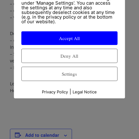
under 'Manage Settings'. You can access
– die innere Haltung während des Spiels
the settings at any time and also
– die Bedeutung des Atems
subsequently deselect cookies at any time
(e.g. in the privacy policy or at the bottom
– veränderte Bewusstseinszustände
of our website).
Der praktische Teil vermittelt:
Accept All
– die Klangwiege im Selbsterleben- Stimmen des
Instrumentes
– Spielvarianten auf verschiedenen Instrumenten mit
Deny All
verschiedenen Stimmungen
– Mimik und Atem und Reaktionen darauf
Settings
Leitung: Anke Wiesbrock, Musiktherapeutin (FH),
Heilpraktikerin für Psychotherapie
|
Privacy Policy
Legal Notice
Add to calendar