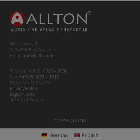
Wiesenweg 1
D-34596 Bad Zwesten
Email:
info@allton.de
Telefon:
+49 (0) 6693 – 8350
Fax:
+49 (0) 6693 – 1517
Büro: Mo-Fr 08-17h
Privacy Policy
Legal Notice
Terms of Service
© 2026 ALLTON
German
English