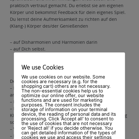
praktisch vertraut gemacht. Du erlebst sie am eigenen
Körper und bekommst Feedback für dein eigenes Spiel.
Du lernst deine Aufmerksamkeit zu richten auf den
(Klang-) Körper des/der Genießenden
– auf Disharmonien und Harmonien darin
– auf Dich selbst.
We use Cookies
We use cookies on our website. Some
Der theoretische Teil vermittelt:
cookies are necessary (e.g. for the
shopping cart) others are not necessary.
– Einsatzgebiete und Wirkungen in Klinik und
The non-essential cookies help us to
ambulanter Praxis
optimize our online offer, our website
functions and are used for marketing
– kurze Geschichte des Körpermonochords
purposes. The consent includes the
– Psychotherapie/Musiktherapie und warum die
storage of information on your terminal
device, the reading of personal data and its
Klangwiege innerhalb der Psychotherapie und Coaching
processing. Click 'Accept all' to consent to
so wertvoll ist
the use of cookies that are not necessary
or 'Reject all' if you decide otherwise. You
– Vertrauen und Intuition
can get detailed information of the types of
– Energie folgt der Aufmerksamkeit
cookies we use and access their settings